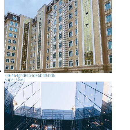
546464ghd6fb4de6bdf6bd6
Super User