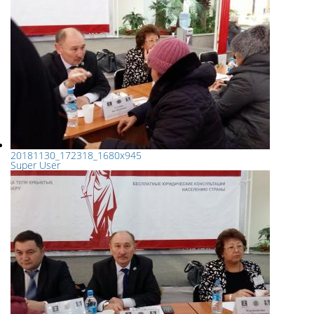
20181130_172318_1680x945
Super User