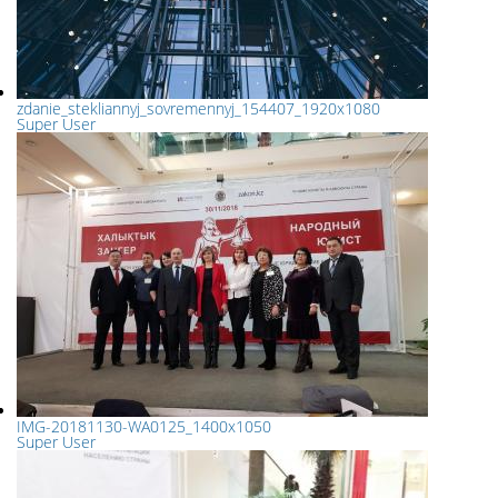
zdanie_stekliannyj_sovremennyj_154407_1920x1080
Super User
IMG-20181130-WA0125_1400x1050
Super User