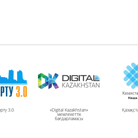
рту 3.0
«Digital Kazakhstan»
Қазақст
мемлекеттік
бағдарламасы