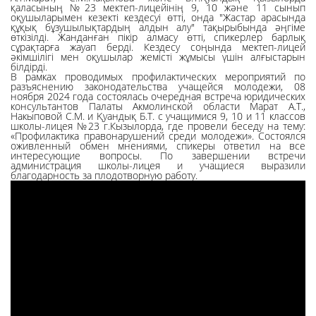
қаласының №23 мектеп-лицейінің 9, 10 және 11 сынып
оқушыларымен кезекті кездесуі өтті, онда "Жастар арасында
құқық бұзушылықтардың алдын алу" тақырыбында әңгіме
өткізілді. Жанданған пікір алмасу өтті, спикерлер барлық
сұрақтарға жауап берді. Кездесу соңында мектеп-лицей
әкімшілігі мен оқушылар жемісті жұмысы үшін алғыстарын
білдірді.
В рамках проводимых профилактических мероприятий по
разъяснению законодательства учащейся молодежи, 08
ноября 2024 года состоялась очередная встреча юридических
консультантов Палаты Акмолинской области Марат А.Т.,
Накыповой С.М. и Қуандық Б.Т. с учащимися 9, 10 и 11 классов
школы-лицея №23 г.Кызылорда, где провели беседу на тему:
«Профилактика правонарушений среди молодежи». Состоялся
оживленный обмен мнениями, спикеры ответил на все
интересующие вопросы. По завершении встречи
администрация школы-лицея и учащиеся выразили
благодарность за плодотворную работу.