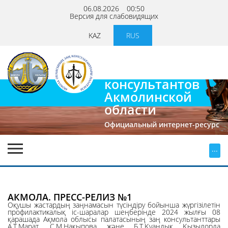
06.08.2026
00:50
Версия для слабовидящих
KAZ
RUS
Палата
юридических
консультантов
Акмолинской
области
Официальный интернет-ресурс
...
АКМОЛА. ПРЕСС-РЕЛИЗ №1
Оқушы жастардың заңнамасын түсіндіру бойынша жүргізілетін
профилактикалық іс-шаралар шеңберінде 2024 жылғы 08
қарашада Ақмола облысы палатасының заң консультанттары
А.Т.Марат, С.М.Нақыпова және Б.Т.Қуандық Қызылорда