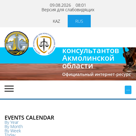
09.08.2026
08:01
Версия для слабовидящих
KAZ
RUS
Палата
юридических
консультантов
Акмолинской
области
Официальный интернет-ресурс
...
EVENTS CALENDAR
By Year
By Month
By Week
Today