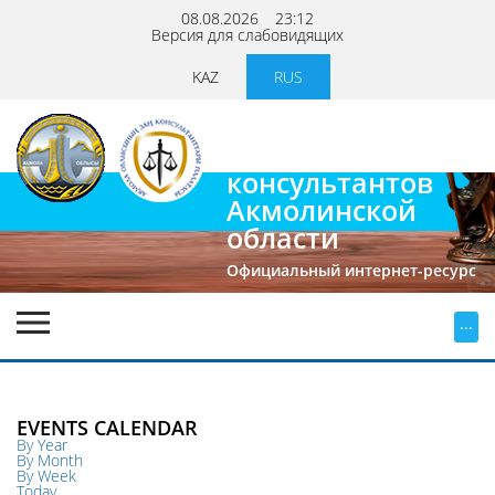
08.08.2026
23:12
Версия для слабовидящих
KAZ
RUS
Палата
юридических
консультантов
Акмолинской
области
Официальный интернет-ресурс
...
EVENTS CALENDAR
By Year
By Month
By Week
Today