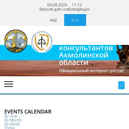
09.08.2026
11:12
Версия для слабовидящих
KAZ
RUS
Палата
юридических
консультантов
Акмолинской
области
Официальный интернет-ресурс
...
EVENTS CALENDAR
By Year
By Month
By Week
Today