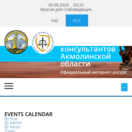
06.08.2026
03:20
Версия для слабовидящих
KAZ
RUS
Палата
юридических
консультантов
Акмолинской
области
Официальный интернет-ресурс
...
EVENTS CALENDAR
By Year
By Month
By Week
Today