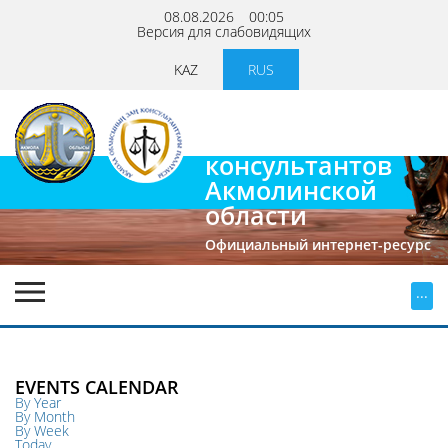
08.08.2026
00:05
Версия для слабовидящих
KAZ
RUS
Палата
юридических
консультантов
Акмолинской
области
Официальный интернет-ресурс
...
EVENTS CALENDAR
By Year
By Month
By Week
Today