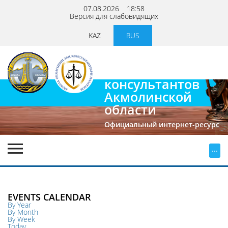
07.08.2026
18:58
Версия для слабовидящих
KAZ
RUS
Палата
юридических
консультантов
Акмолинской
области
Официальный интернет-ресурс
...
EVENTS CALENDAR
By Year
By Month
By Week
Today