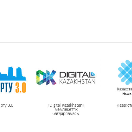
рту 3.0
«Digital Kazakhstan»
Қазақст
мемлекеттік
бағдарламасы