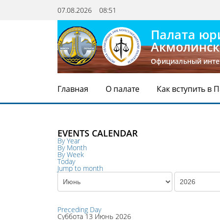
07.08.2026
08:51
Палата юр
Акмолинск
Официальный инте
Главная
О палате
Как вступить в 
EVENTS CALENDAR
By Year
By Month
By Week
Today
Jump to month
Preceding Day
Суббота 13 Июнь 2026