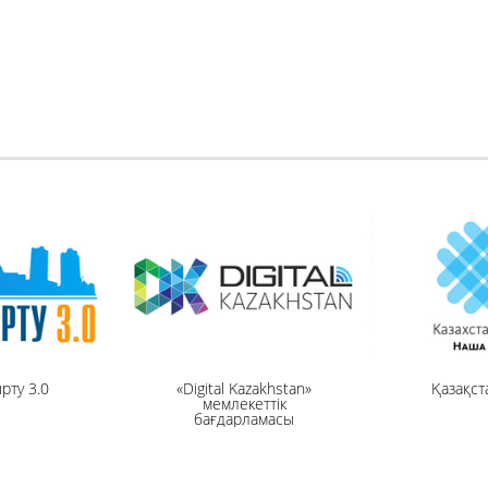
рту 3.0
«Digital Kazakhstan»
Қазақст
мемлекеттік
бағдарламасы