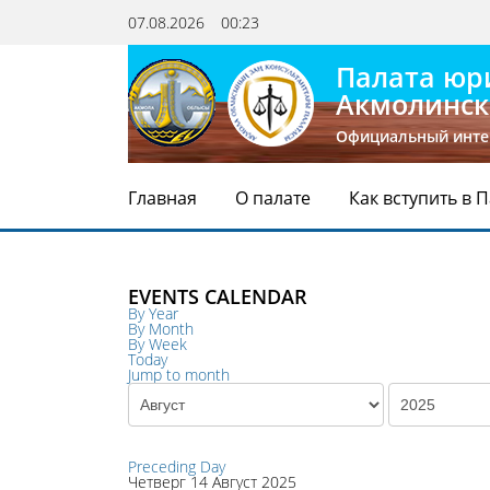
07.08.2026
00:23
Палата юр
Акмолинск
Официальный инте
Главная
О палате
Как вступить в 
EVENTS CALENDAR
By Year
By Month
By Week
Today
Jump to month
Preceding Day
Четверг 14 Август 2025