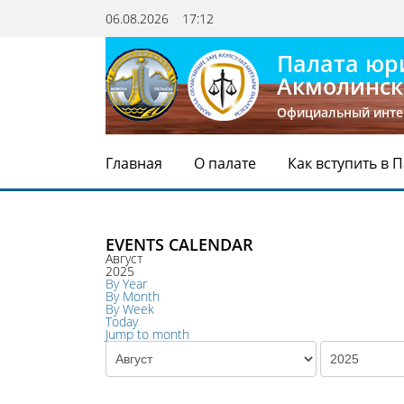
06.08.2026
17:12
Палата юр
Акмолинск
Официальный инте
Главная
О палате
Как вступить в 
EVENTS CALENDAR
Август
2025
By Year
By Month
By Week
Today
Jump to month