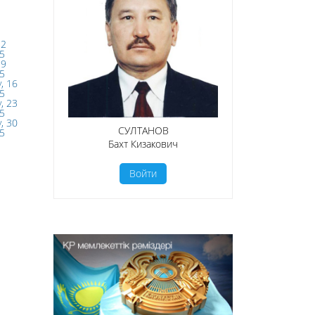
 2
5
 9
5
, 16
5
, 23
5
, 30
СУЛТАНОВ
5
Бахт Кизакович
Войти