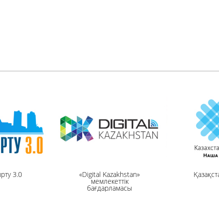
рту 3.0
«Digital Kazakhstan»
Қазақст
мемлекеттік
бағдарламасы