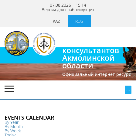
07.08.2026
15:14
Версия для слабовидящих
KAZ
RUS
Палата
юридических
консультантов
Акмолинской
области
Официальный интернет-ресурс
...
EVENTS CALENDAR
By Year
By Month
By Week
Today