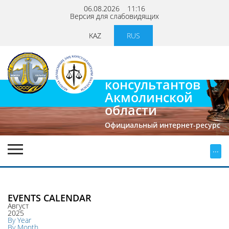
06.08.2026
11:16
Версия для слабовидящих
KAZ
RUS
Палата
юридических
консультантов
Акмолинской
области
Официальный интернет-ресурс
...
EVENTS CALENDAR
Август
2025
By Year
By Month