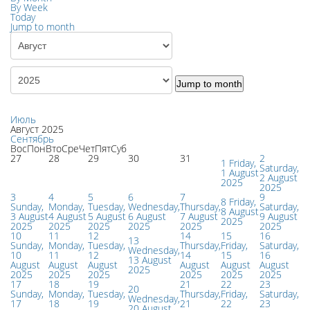
By Week
Today
Jump to month
Jump to month
Июль
Август 2025
Сентябрь
Вос
Пон
Вто
Сре
Чет
Пят
Суб
27
28
29
30
31
2
1
Friday,
Saturday,
1 August
2 August
2025
2025
3
4
5
6
7
9
8
Friday,
Sunday,
Monday,
Tuesday,
Wednesday,
Thursday,
Saturday,
8 August
3 August
4 August
5 August
6 August
7 August
9 August
2025
2025
2025
2025
2025
2025
2025
10
11
12
14
15
16
13
Sunday,
Monday,
Tuesday,
Thursday,
Friday,
Saturday,
Wednesday,
10
11
12
14
15
16
13 August
August
August
August
August
August
August
2025
2025
2025
2025
2025
2025
2025
17
18
19
21
22
23
20
Sunday,
Monday,
Tuesday,
Thursday,
Friday,
Saturday,
Wednesday,
17
18
19
21
22
23
20 August