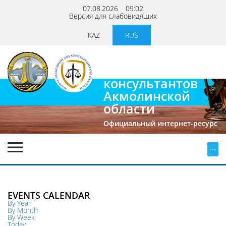
07.08.2026
09:02
Версия для слабовидящих
KAZ
RUS
Палата
юридических
консультантов
Акмолинской
области
Официальный интернет-ресурс
...
EVENTS CALENDAR
By Year
By Month
By Week
Today