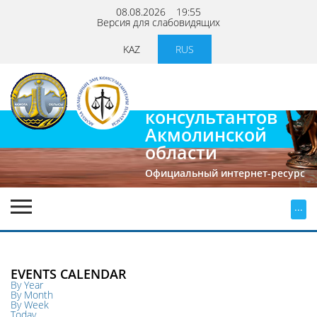
08.08.2026
19:55
Версия для слабовидящих
KAZ
RUS
Палата
юридических
консультантов
Акмолинской
области
Официальный интернет-ресурс
...
EVENTS CALENDAR
By Year
By Month
By Week
Today