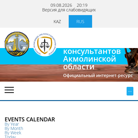
09.08.2026
20:19
Версия для слабовидящих
KAZ
RUS
Палата
юридических
консультантов
Акмолинской
области
Официальный интернет-ресурс
...
EVENTS CALENDAR
By Year
By Month
By Week
Today